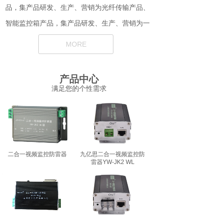
品，集产品研发、生产、营销为
光纤传输产品、
智能监控箱产品，集产品研发、生产、营销为一
体的高新产业公司。坚持“以质量求生存、以科技
MORE
求进步、以人才求发展、以服务求信誉”的经营理
念，发辉自身优势，迅速扩展规模。
产品中心
企业为地铁，高速公路，石油化工，公
满足您的个性需求
安，轨道交通，海关，污水治理等多个系
统研发生产防雷及光纤传输等产品。其产
品安装方便，使用简单，质量可靠，普遍
受到了广大销售商及工程商的青睐。
二合一视频监控防雷器
九亿思二合一视频监控防
雷器YW-JK2 WL
公司秉持着高性能、服务的高品质，最大限
度地为客户创造价值，将最新技术应用于传统行
业并提升其生产力，极大地提升经济和社会效
益”。